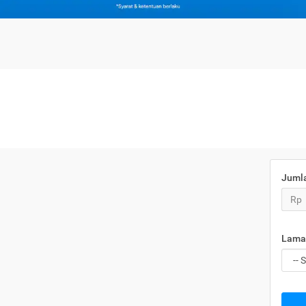
Juml
Rp
Lama