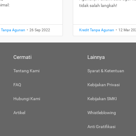
imal:
tidak salah langkah!
t Tanpa Agunan
•
26 Sep 2022
Kredit Tanpa Agunan
•
12 Mar 20
Cermati
Lainnya
Tentang Kami
Syarat & Ketentuan
FAQ
Kebijakan Privasi
Hubungi Kami
Kebijakan SMKI
Artikel
Whistleblowing
Anti Gratifikasi