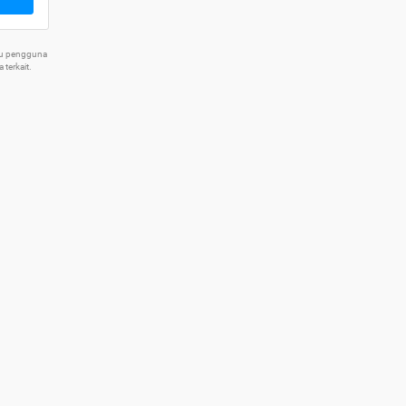
tu pengguna
terkait.