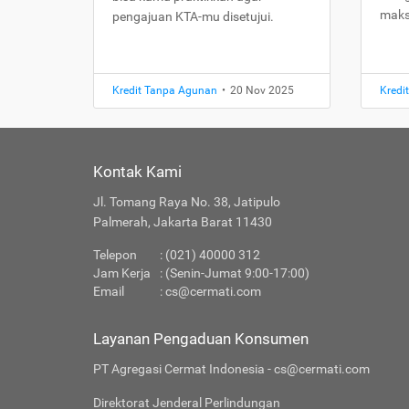
maks
pengajuan KTA-mu disetujui.
Kredit Tanpa Agunan
•
20 Nov 2025
Kredi
Kontak Kami
Jl. Tomang Raya No. 38, Jatipulo
Palmerah, Jakarta Barat 11430
Telepon
: (021) 40000 312
Jam Kerja
: (Senin-Jumat 9:00-17:00)
Email
:
cs@cermati.com
Layanan Pengaduan Konsumen
PT Agregasi Cermat Indonesia - cs@cermati.com
Direktorat Jenderal Perlindungan