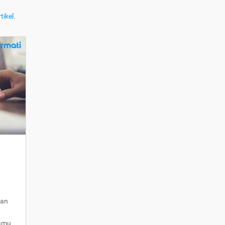
tikel
.
kan
kamu