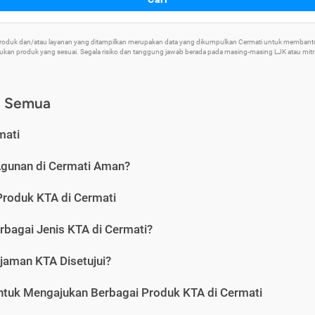
 Produk dan/atau layanan yang ditampilkan merupakan data yang dikumpulkan Cermati untuk memban
an produk yang sesuai. Segala risiko dan tanggung jawab berada pada masing-masing LJK atau mitra 
) Semua
mati
Agunan di Cermati Aman?
Produk KTA di Cermati
rbagai Jenis KTA di Cermati?
jaman KTA Disetujui?
ntuk Mengajukan Berbagai Produk KTA di Cermati