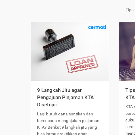
Tips
9 Langkah Jitu agar
Tip
Pengajuan Pinjaman KTA
KTA
Disetujui
KTA 
perb
Lagi butuh dana suntikan dan
cukup
berencana mengajukan pinjaman
cerd
KTA? Berikut 9 langkah jitu yang
meng
bisa kamu praktikkan agar