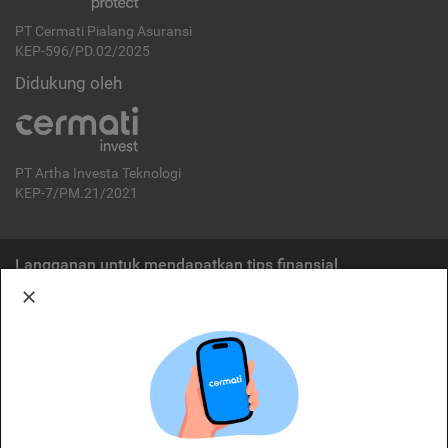
PT Cermati Pialang Asuransi
KEP-596/PD.02/2025
Didukung oleh
PT Artha Investa Teknologi
KEP-7/PM.21/2021
Langganan untuk mendapatkan tips finansial
Berlangganan
Disclaimer:
Cermati merupakan penyelenggara agregasi jasa keuangan yang terdaftar di
OJK. Oleh karena itu, produk dan/atau layanan jasa keuangan yang
ditawarkan bukan merupakan produk dan/atau layanan jasa keuangan yang
diterbitkan oleh Cermati dan Cermati tidak bertanggung jawab atas tuntutan