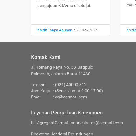
maks
pengajuan KTA-mu disetujui.
Kredit Tanpa Agunan
•
20 Nov 2025
Kredi
Kontak Kami
Jl. Tomang Raya No. 38, Jatipulo
Palmerah, Jakarta Barat 11430
Telepon
: (021) 40000 312
Jam Kerja
: (Senin-Jumat 9:00-17:00)
Email
:
cs@cermati.com
Layanan Pengaduan Konsumen
PT Agregasi Cermat Indonesia - cs@cermati.com
Direktorat Jenderal Perlindungan