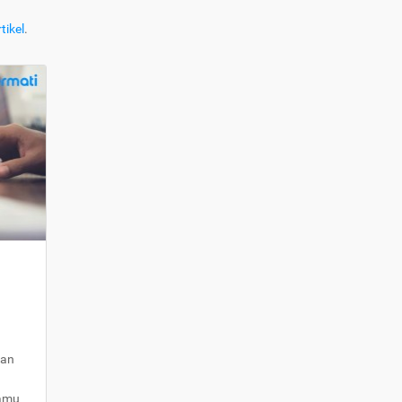
tikel
.
kan
kamu