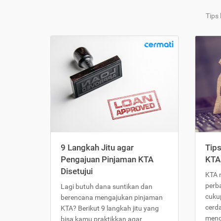
Tips
9 Langkah Jitu agar
Tip
Pengajuan Pinjaman KTA
KTA
Disetujui
KTA 
perb
Lagi butuh dana suntikan dan
cukup
berencana mengajukan pinjaman
cerd
KTA? Berikut 9 langkah jitu yang
meng
bisa kamu praktikkan agar