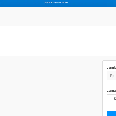
Juml
Rp
Lama