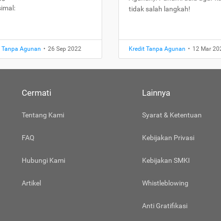
imal:
tidak salah langkah!
t Tanpa Agunan
•
26 Sep 2022
Kredit Tanpa Agunan
•
12 Mar 20
Cermati
Lainnya
Tentang Kami
Syarat & Ketentuan
FAQ
Kebijakan Privasi
Hubungi Kami
Kebijakan SMKI
Artikel
Whistleblowing
Anti Gratifikasi