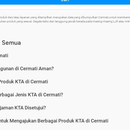
 Produk dan/atau layanan yang ditampilkan merupakan data yang dikumpulkan Cermati untuk memban
an produk yang sesuai. Segala risiko dan tanggung jawab berada pada masing-masing LJK atau mitra 
) Semua
mati
Agunan di Cermati Aman?
Produk KTA di Cermati
rbagai Jenis KTA di Cermati?
jaman KTA Disetujui?
ntuk Mengajukan Berbagai Produk KTA di Cermati