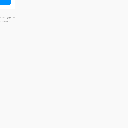
tu pengguna
terkait.