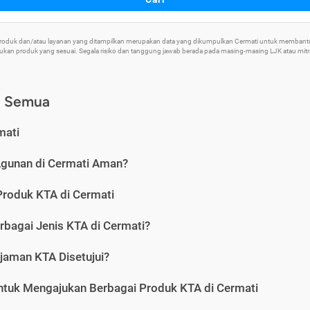
 Produk dan/atau layanan yang ditampilkan merupakan data yang dikumpulkan Cermati untuk memban
an produk yang sesuai. Segala risiko dan tanggung jawab berada pada masing-masing LJK atau mitra 
) Semua
mati
Agunan di Cermati Aman?
Produk KTA di Cermati
rbagai Jenis KTA di Cermati?
jaman KTA Disetujui?
ntuk Mengajukan Berbagai Produk KTA di Cermati