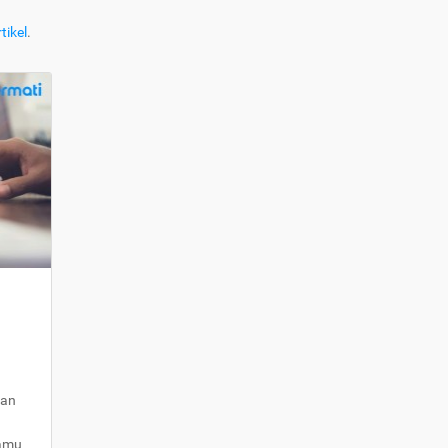
tikel
.
kan
kamu