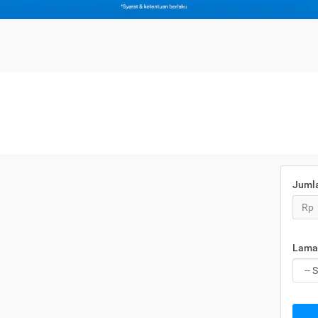
Juml
Rp
Lama