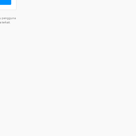
tu pengguna
terkait.