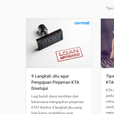
Tips
9 Langkah Jitu agar
Tip
Pengajuan Pinjaman KTA
KTA
Disetujui
KTA 
perb
Lagi butuh dana suntikan dan
cukup
berencana mengajukan pinjaman
cerd
KTA? Berikut 9 langkah jitu yang
meng
bisa kamu praktikkan agar