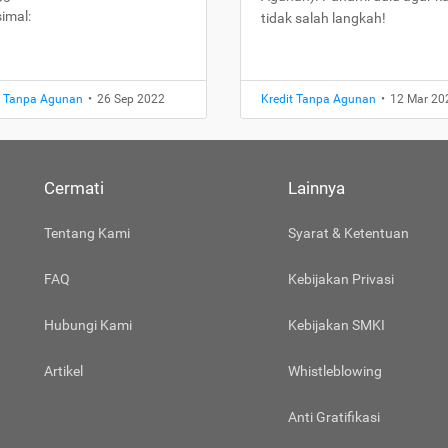
imal:
tidak salah langkah!
t Tanpa Agunan
•
26 Sep 2022
Kredit Tanpa Agunan
•
12 Mar 20
Cermati
Lainnya
Tentang Kami
Syarat & Ketentuan
FAQ
Kebijakan Privasi
Hubungi Kami
Kebijakan SMKI
Artikel
Whistleblowing
Anti Gratifikasi