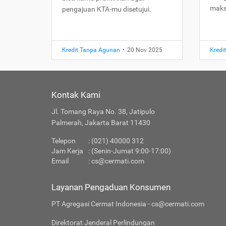
maks
pengajuan KTA-mu disetujui.
Kredit Tanpa Agunan
•
20 Nov 2025
Kredi
Kontak Kami
Jl. Tomang Raya No. 38, Jatipulo
Palmerah, Jakarta Barat 11430
Telepon
: (021) 40000 312
Jam Kerja
: (Senin-Jumat 9:00-17:00)
Email
:
cs@cermati.com
Layanan Pengaduan Konsumen
PT Agregasi Cermat Indonesia - cs@cermati.com
Direktorat Jenderal Perlindungan