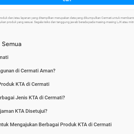
 Produk dan/atau layanan yang ditampilkan merupakan data yang dikumpulkan Cermati untuk memban
an produk yang sesuai. Segala risiko dan tanggung jawab berada pada masing-masing LJK atau mitra 
) Semua
mati
Agunan di Cermati Aman?
Produk KTA di Cermati
rbagai Jenis KTA di Cermati?
jaman KTA Disetujui?
ntuk Mengajukan Berbagai Produk KTA di Cermati