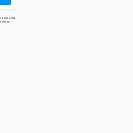
tu pengguna
terkait.