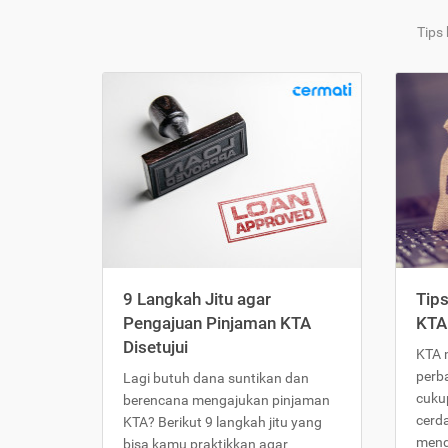
Tips
9 Langkah Jitu agar
Tip
Pengajuan Pinjaman KTA
KTA
Disetujui
KTA 
perb
Lagi butuh dana suntikan dan
cukup
berencana mengajukan pinjaman
cerd
KTA? Berikut 9 langkah jitu yang
meng
bisa kamu praktikkan agar