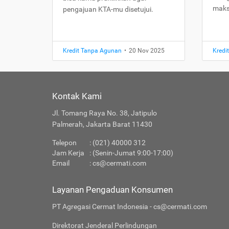
maks
pengajuan KTA-mu disetujui.
Kredit Tanpa Agunan
•
20 Nov 2025
Kredi
Kontak Kami
Jl. Tomang Raya No. 38, Jatipulo
Palmerah, Jakarta Barat 11430
Telepon
: (021) 40000 312
Jam Kerja
: (Senin-Jumat 9:00-17:00)
Email
:
cs@cermati.com
Layanan Pengaduan Konsumen
PT Agregasi Cermat Indonesia - cs@cermati.com
Direktorat Jenderal Perlindungan