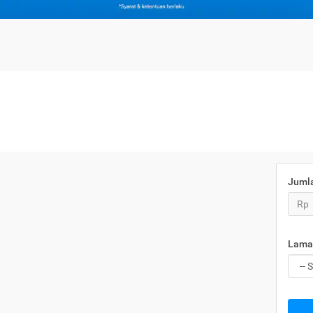
Juml
Rp
Lama