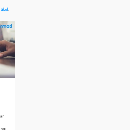
tikel
.
kan
kamu