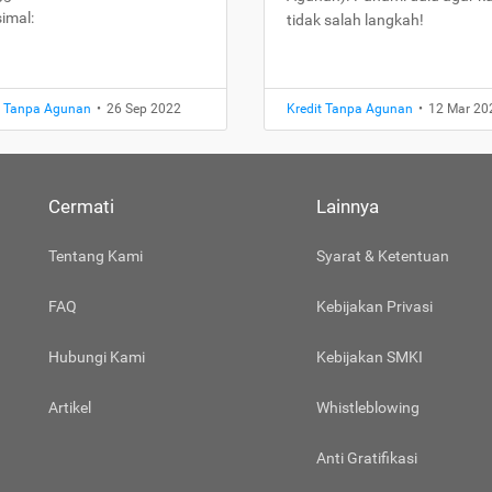
imal:
tidak salah langkah!
t Tanpa Agunan
•
26 Sep 2022
Kredit Tanpa Agunan
•
12 Mar 20
Cermati
Lainnya
Tentang Kami
Syarat & Ketentuan
FAQ
Kebijakan Privasi
Hubungi Kami
Kebijakan SMKI
Artikel
Whistleblowing
Anti Gratifikasi