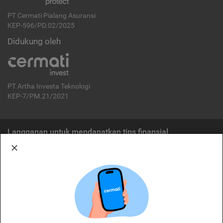
PT Cermati Pialang Asuransi
KEP-596/PD.02/2025
Didukung oleh
PT Artha Investa Teknologi
KEP-7/PM.21/2021
Langganan untuk mendapatkan tips finansial
Berlangganan
Disclaimer:
Cermati merupakan penyelenggara agregasi jasa keuangan yang terdaftar di
OJK. Oleh karena itu, produk dan/atau layanan jasa keuangan yang
ditawarkan bukan merupakan produk dan/atau layanan jasa keuangan yang
diterbitkan oleh Cermati dan Cermati tidak bertanggung jawab atas tuntutan