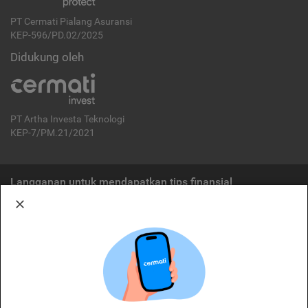
PT Cermati Pialang Asuransi
KEP-596/PD.02/2025
Didukung oleh
PT Artha Investa Teknologi
KEP-7/PM.21/2021
Langganan untuk mendapatkan tips finansial
Berlangganan
Disclaimer:
Cermati merupakan penyelenggara agregasi jasa keuangan yang terdaftar di
OJK. Oleh karena itu, produk dan/atau layanan jasa keuangan yang
ditawarkan bukan merupakan produk dan/atau layanan jasa keuangan yang
diterbitkan oleh Cermati dan Cermati tidak bertanggung jawab atas tuntutan