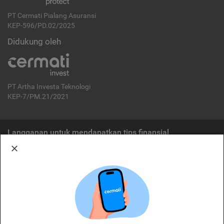
PT Cermati Pialang Asuransi
KEP-596/PD.02/2025
Didukung oleh
PT Artha Investa Teknologi
KEP-7/PM.21/2021
Langganan untuk mendapatkan tips finansial
Berlangganan
Disclaimer:
Cermati merupakan penyelenggara agregasi jasa keuangan yang terdaftar di
OJK. Oleh karena itu, produk dan/atau layanan jasa keuangan yang
ditawarkan bukan merupakan produk dan/atau layanan jasa keuangan yang
diterbitkan oleh Cermati dan Cermati tidak bertanggung jawab atas tuntutan