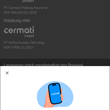
PT Cermati Pialang Asuransi
KEP-596/PD.02/2025
Didukung oleh
PT Artha Investa Teknologi
KEP-7/PM.21/2021
Langganan untuk mendapatkan tips finansial
Berlangganan
Disclaimer:
Cermati merupakan penyelenggara agregasi jasa keuangan yang terdaftar di
OJK. Oleh karena itu, produk dan/atau layanan jasa keuangan yang
ditawarkan bukan merupakan produk dan/atau layanan jasa keuangan yang
diterbitkan oleh Cermati dan Cermati tidak bertanggung jawab atas tuntutan