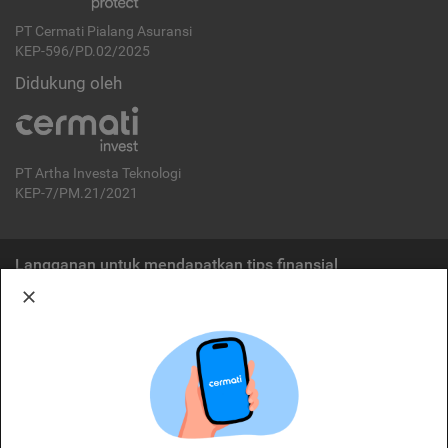
PT Cermati Pialang Asuransi
KEP-596/PD.02/2025
Didukung oleh
PT Artha Investa Teknologi
KEP-7/PM.21/2021
Langganan untuk mendapatkan tips finansial
Berlangganan
Disclaimer:
Cermati merupakan penyelenggara agregasi jasa keuangan yang terdaftar di
OJK. Oleh karena itu, produk dan/atau layanan jasa keuangan yang
ditawarkan bukan merupakan produk dan/atau layanan jasa keuangan yang
diterbitkan oleh Cermati dan Cermati tidak bertanggung jawab atas tuntutan