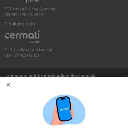
PT Cermati Pialang Asuransi
KEP-596/PD.02/2025
Didukung oleh
PT Artha Investa Teknologi
KEP-7/PM.21/2021
Langganan untuk mendapatkan tips finansial
Berlangganan
Disclaimer:
Cermati merupakan penyelenggara agregasi jasa keuangan yang terdaftar di
OJK. Oleh karena itu, produk dan/atau layanan jasa keuangan yang
ditawarkan bukan merupakan produk dan/atau layanan jasa keuangan yang
diterbitkan oleh Cermati dan Cermati tidak bertanggung jawab atas tuntutan