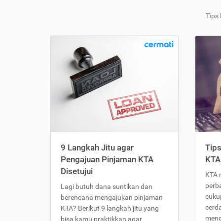
Tips
9 Langkah Jitu agar
Tip
Pengajuan Pinjaman KTA
KTA
Disetujui
KTA 
perb
Lagi butuh dana suntikan dan
cukup
berencana mengajukan pinjaman
cerd
KTA? Berikut 9 langkah jitu yang
meng
bisa kamu praktikkan agar