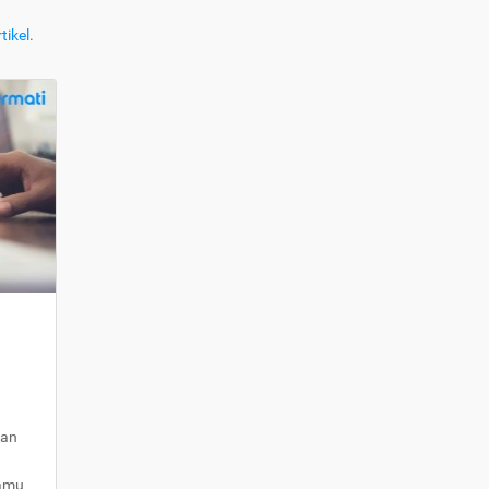
tikel
.
kan
kamu