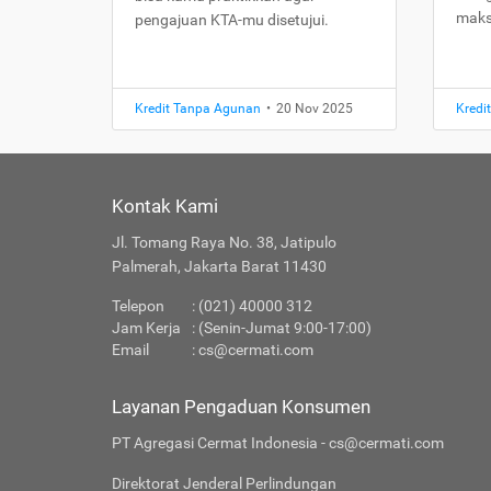
maks
pengajuan KTA-mu disetujui.
Kredit Tanpa Agunan
•
20 Nov 2025
Kredi
Kontak Kami
Jl. Tomang Raya No. 38, Jatipulo
Palmerah, Jakarta Barat 11430
Telepon
: (021) 40000 312
Jam Kerja
: (Senin-Jumat 9:00-17:00)
Email
:
cs@cermati.com
Layanan Pengaduan Konsumen
PT Agregasi Cermat Indonesia - cs@cermati.com
Direktorat Jenderal Perlindungan