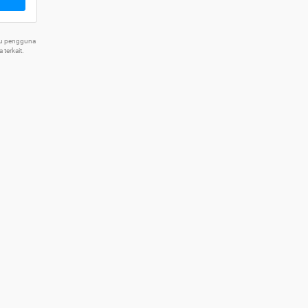
tu pengguna
terkait.