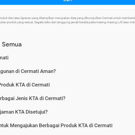
 Produk dan/atau layanan yang ditampilkan merupakan data yang dikumpulkan Cermati untuk memban
an produk yang sesuai. Segala risiko dan tanggung jawab berada pada masing-masing LJK atau mitra 
) Semua
mati
Agunan di Cermati Aman?
Produk KTA di Cermati
rbagai Jenis KTA di Cermati?
jaman KTA Disetujui?
ntuk Mengajukan Berbagai Produk KTA di Cermati