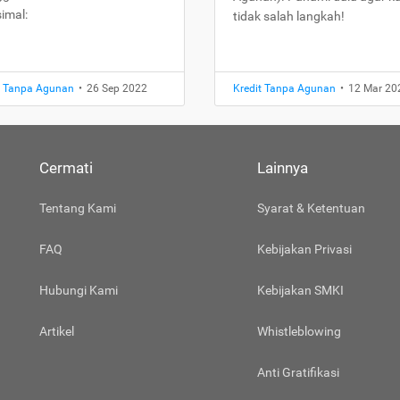
imal:
tidak salah langkah!
t Tanpa Agunan
•
26 Sep 2022
Kredit Tanpa Agunan
•
12 Mar 20
Cermati
Lainnya
Tentang Kami
Syarat & Ketentuan
FAQ
Kebijakan Privasi
Hubungi Kami
Kebijakan SMKI
Artikel
Whistleblowing
Anti Gratifikasi