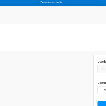
Juml
Rp
Lama