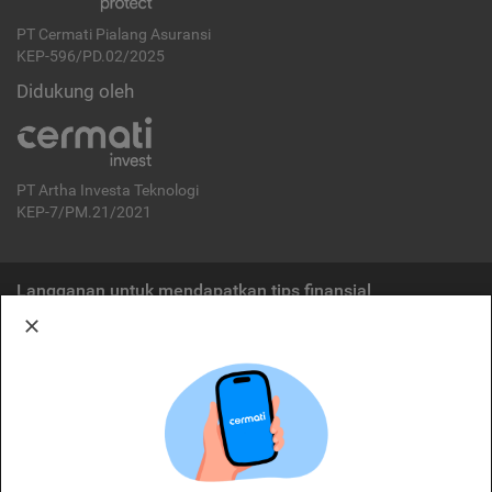
PT Cermati Pialang Asuransi
KEP-596/PD.02/2025
Didukung oleh
PT Artha Investa Teknologi
KEP-7/PM.21/2021
Langganan untuk mendapatkan tips finansial
Berlangganan
Disclaimer:
Cermati merupakan penyelenggara agregasi jasa keuangan yang terdaftar di
OJK. Oleh karena itu, produk dan/atau layanan jasa keuangan yang
ditawarkan bukan merupakan produk dan/atau layanan jasa keuangan yang
diterbitkan oleh Cermati dan Cermati tidak bertanggung jawab atas tuntutan