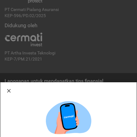
PT Cermati Pialang Asuransi
KEP-596/PD.02/2025
Didukung oleh
PT Artha Investa Teknologi
KEP-7/PM.21/2021
Langganan untuk mendapatkan tips finansial
Berlangganan
Disclaimer:
Cermati merupakan penyelenggara agregasi jasa keuangan yang terdaftar di
OJK. Oleh karena itu, produk dan/atau layanan jasa keuangan yang
ditawarkan bukan merupakan produk dan/atau layanan jasa keuangan yang
diterbitkan oleh Cermati dan Cermati tidak bertanggung jawab atas tuntutan