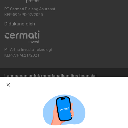
PT Cermati Pialang Asuransi
KEP-596/PD.02/2025
Didukung oleh
PT Artha Investa Teknologi
KEP-7/PM.21/2021
Langganan untuk mendapatkan tips finansial
Berlangganan
Disclaimer:
Cermati merupakan penyelenggara agregasi jasa keuangan yang terdaftar di
OJK. Oleh karena itu, produk dan/atau layanan jasa keuangan yang
ditawarkan bukan merupakan produk dan/atau layanan jasa keuangan yang
diterbitkan oleh Cermati dan Cermati tidak bertanggung jawab atas tuntutan