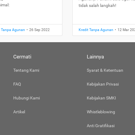
imal:
tidak salah langkah!
t Tanpa Agunan
•
26 Sep 2022
Kredit Tanpa Agunan
•
12 Mar 20
Cermati
Lainnya
Tentang Kami
Syarat & Ketentuan
FAQ
Kebijakan Privasi
Hubungi Kami
Kebijakan SMKI
Artikel
Whistleblowing
Anti Gratifikasi