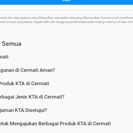
 Produk dan/atau layanan yang ditampilkan merupakan data yang dikumpulkan Cermati untuk memban
an produk yang sesuai. Segala risiko dan tanggung jawab berada pada masing-masing LJK atau mitra 
) Semua
mati
Agunan di Cermati Aman?
Produk KTA di Cermati
rbagai Jenis KTA di Cermati?
jaman KTA Disetujui?
ntuk Mengajukan Berbagai Produk KTA di Cermati