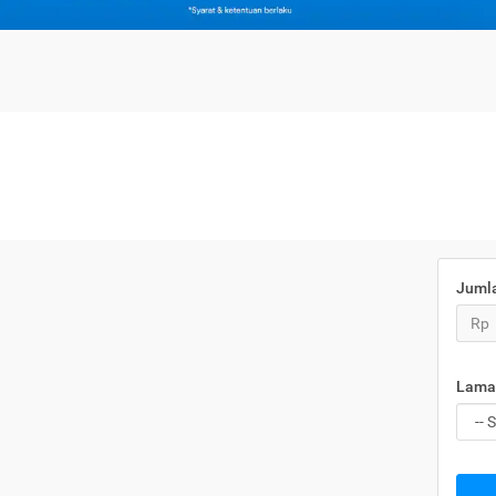
Juml
Rp
Lama