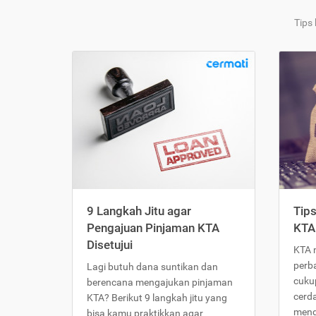
Tips
9 Langkah Jitu agar
Tip
Pengajuan Pinjaman KTA
KTA
Disetujui
KTA 
perb
Lagi butuh dana suntikan dan
cukup
berencana mengajukan pinjaman
cerd
KTA? Berikut 9 langkah jitu yang
meng
bisa kamu praktikkan agar