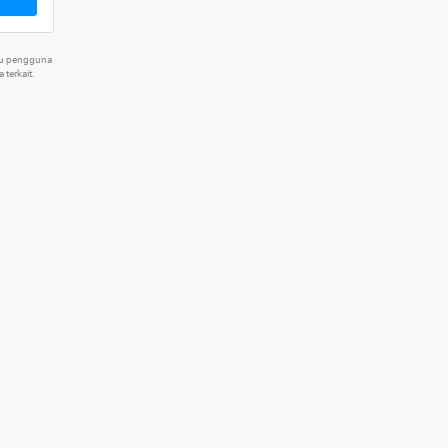
tu pengguna
terkait.