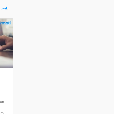
tikel
.
kan
kamu