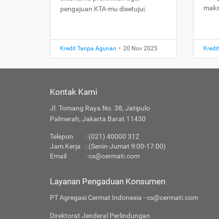
maks
pengajuan KTA-mu disetujui.
Kredit Tanpa Agunan
•
20 Nov 2025
Kredi
Kontak Kami
Jl. Tomang Raya No. 38, Jatipulo
Palmerah, Jakarta Barat 11430
Telepon
: (021) 40000 312
Jam Kerja
: (Senin-Jumat 9:00-17:00)
Email
:
cs@cermati.com
Layanan Pengaduan Konsumen
PT Agregasi Cermat Indonesia - cs@cermati.com
Direktorat Jenderal Perlindungan