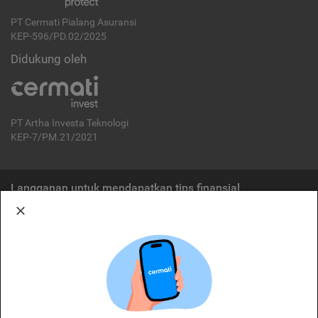
PT Cermati Pialang Asuransi
KEP-596/PD.02/2025
Didukung oleh
PT Artha Investa Teknologi
KEP-7/PM.21/2021
Langganan untuk mendapatkan tips finansial
Berlangganan
Disclaimer:
Cermati merupakan penyelenggara agregasi jasa keuangan yang terdaftar di
OJK. Oleh karena itu, produk dan/atau layanan jasa keuangan yang
ditawarkan bukan merupakan produk dan/atau layanan jasa keuangan yang
diterbitkan oleh Cermati dan Cermati tidak bertanggung jawab atas tuntutan