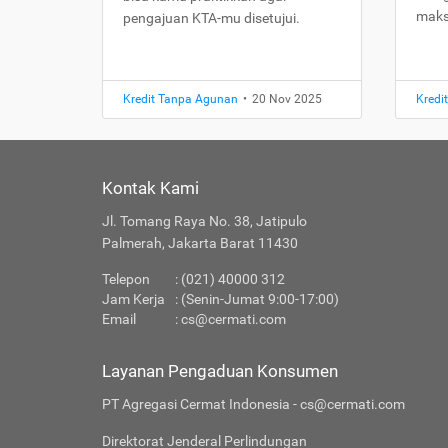
maks
pengajuan KTA-mu disetujui.
Kredit Tanpa Agunan
•
20 Nov 2025
Kredi
Kontak Kami
Jl. Tomang Raya No. 38, Jatipulo
Palmerah, Jakarta Barat 11430
Telepon
: (021) 40000 312
Jam Kerja
: (Senin-Jumat 9:00-17:00)
Email
:
cs@cermati.com
Layanan Pengaduan Konsumen
PT Agregasi Cermat Indonesia - cs@cermati.com
Direktorat Jenderal Perlindungan