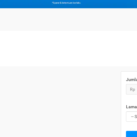
Juml
Rp
Lama