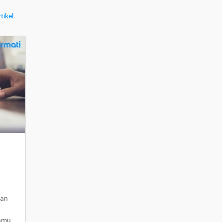
tikel
.
kan
kamu