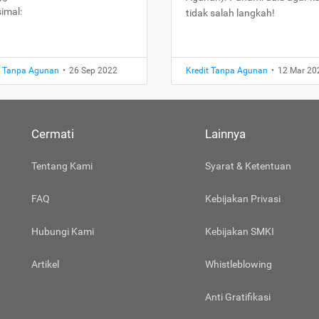
imal:
tidak salah langkah!
t Tanpa Agunan
•
26 Sep 2022
Kredit Tanpa Agunan
•
12 Mar 20
Cermati
Lainnya
Tentang Kami
Syarat & Ketentuan
FAQ
Kebijakan Privasi
Hubungi Kami
Kebijakan SMKI
Artikel
Whistleblowing
Anti Gratifikasi