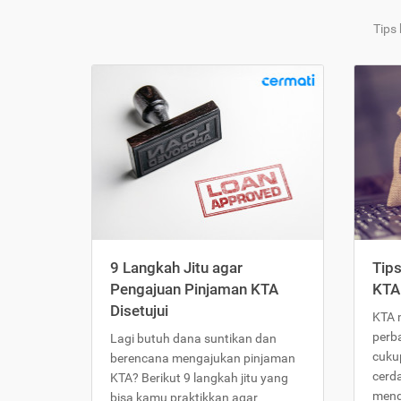
Tips
9 Langkah Jitu agar
Tip
Pengajuan Pinjaman KTA
KTA
Disetujui
KTA 
perb
Lagi butuh dana suntikan dan
cukup
berencana mengajukan pinjaman
cerd
KTA? Berikut 9 langkah jitu yang
meng
bisa kamu praktikkan agar