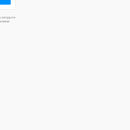
tu pengguna
terkait.