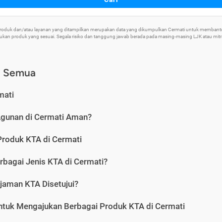
 Produk dan/atau layanan yang ditampilkan merupakan data yang dikumpulkan Cermati untuk memban
an produk yang sesuai. Segala risiko dan tanggung jawab berada pada masing-masing LJK atau mitra 
) Semua
mati
Agunan di Cermati Aman?
Produk KTA di Cermati
rbagai Jenis KTA di Cermati?
jaman KTA Disetujui?
ntuk Mengajukan Berbagai Produk KTA di Cermati