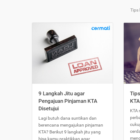
Tips
9 Langkah Jitu agar
Tip
Pengajuan Pinjaman KTA
KTA
Disetujui
KTA 
perb
Lagi butuh dana suntikan dan
cukup
berencana mengajukan pinjaman
cerd
KTA? Berikut 9 langkah jitu yang
meng
bisa kamu praktikkan agar