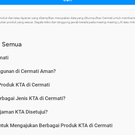
 Produk dan/atau layanan yang ditampilkan merupakan data yang dikumpulkan Cermati untuk memban
an produk yang sesuai. Segala risiko dan tanggung jawab berada pada masing-masing LJK atau mitra 
) Semua
mati
Agunan di Cermati Aman?
Produk KTA di Cermati
rbagai Jenis KTA di Cermati?
jaman KTA Disetujui?
ntuk Mengajukan Berbagai Produk KTA di Cermati