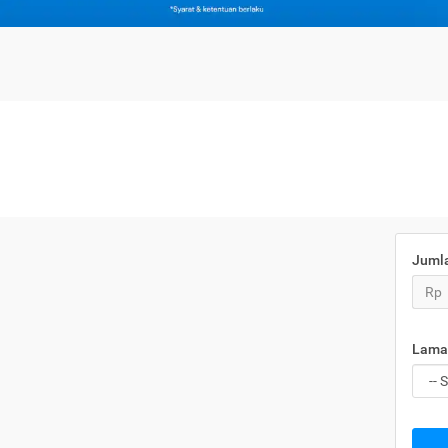
Juml
Rp
Lama