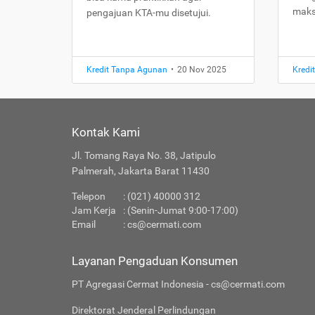
maks
pengajuan KTA-mu disetujui.
Kredit Tanpa Agunan
•
20 Nov 2025
Kredi
Kontak Kami
Jl. Tomang Raya No. 38, Jatipulo
Palmerah, Jakarta Barat 11430
Telepon
: (021) 40000 312
Jam Kerja
: (Senin-Jumat 9:00-17:00)
Email
:
cs@cermati.com
Layanan Pengaduan Konsumen
PT Agregasi Cermat Indonesia - cs@cermati.com
Direktorat Jenderal Perlindungan