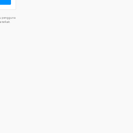
tu pengguna
terkait.