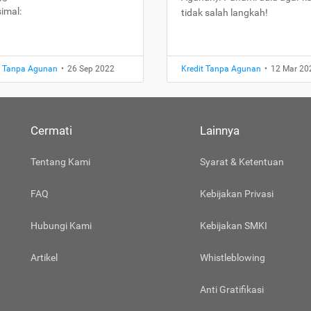
imal:
tidak salah langkah!
t Tanpa Agunan
•
26 Sep 2022
Kredit Tanpa Agunan
•
12 Mar 20
Cermati
Lainnya
Tentang Kami
Syarat & Ketentuan
FAQ
Kebijakan Privasi
Hubungi Kami
Kebijakan SMKI
Artikel
Whistleblowing
Anti Gratifikasi