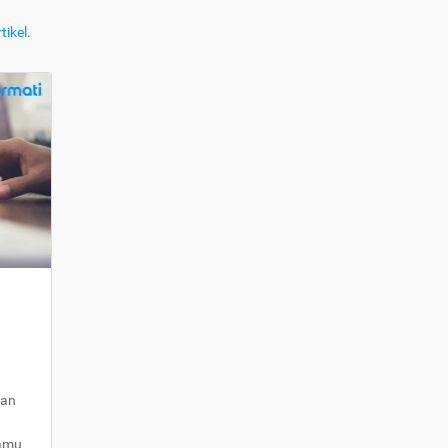
tikel
.
kan
kamu