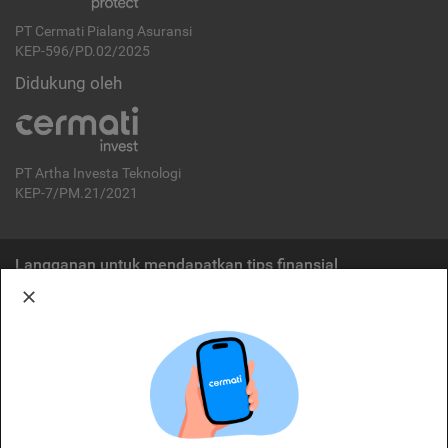
PT Cermati Pialang Asuransi
KEP-596/PD.02/2025
Didukung oleh
PT Artha Investa Teknologi
KEP-7/PM.21/2021
Langganan untuk mendapatkan tips finansial
Berlangganan
Disclaimer:
Cermati merupakan penyelenggara agregasi jasa keuangan yang terdaftar di
OJK. Oleh karena itu, produk dan/atau layanan jasa keuangan yang
ditawarkan bukan merupakan produk dan/atau layanan jasa keuangan yang
diterbitkan oleh Cermati dan Cermati tidak bertanggung jawab atas tuntutan