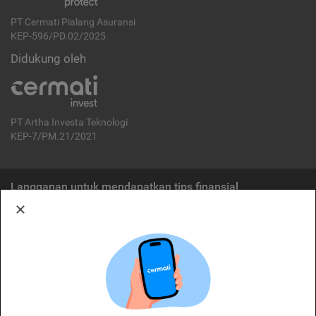
PT Cermati Pialang Asuransi
KEP-596/PD.02/2025
Didukung oleh
PT Artha Investa Teknologi
KEP-7/PM.21/2021
Langganan untuk mendapatkan tips finansial
Berlangganan
Disclaimer:
Cermati merupakan penyelenggara agregasi jasa keuangan yang terdaftar di
OJK. Oleh karena itu, produk dan/atau layanan jasa keuangan yang
ditawarkan bukan merupakan produk dan/atau layanan jasa keuangan yang
diterbitkan oleh Cermati dan Cermati tidak bertanggung jawab atas tuntutan