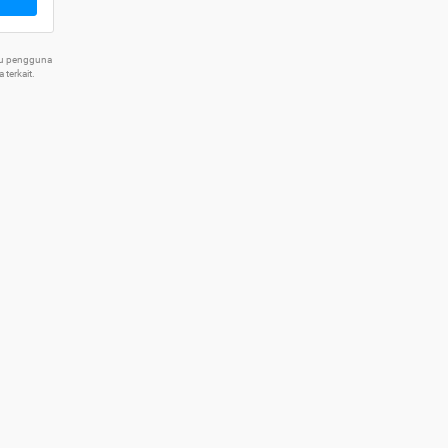
tu pengguna
terkait.