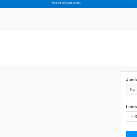
Juml
Rp
Lama