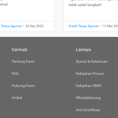
imal:
tidak salah langkah!
t Tanpa Agunan
•
26 Sep 2022
Kredit Tanpa Agunan
•
12 Mar 20
Cermati
Lainnya
Tentang Kami
Syarat & Ketentuan
FAQ
Kebijakan Privasi
Hubungi Kami
Kebijakan SMKI
Artikel
Whistleblowing
Anti Gratifikasi