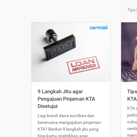
Tips
9 Langkah Jitu agar
Tip
Pengajuan Pinjaman KTA
KTA
Disetujui
KTA 
perb
Lagi butuh dana suntikan dan
cukup
berencana mengajukan pinjaman
cerd
KTA? Berikut 9 langkah jitu yang
meng
bisa kamu praktikkan agar