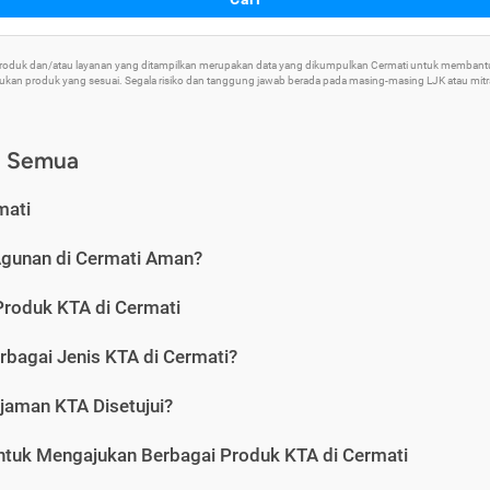
 Produk dan/atau layanan yang ditampilkan merupakan data yang dikumpulkan Cermati untuk memban
an produk yang sesuai. Segala risiko dan tanggung jawab berada pada masing-masing LJK atau mitra 
) Semua
mati
Agunan di Cermati Aman?
Produk KTA di Cermati
rbagai Jenis KTA di Cermati?
jaman KTA Disetujui?
ntuk Mengajukan Berbagai Produk KTA di Cermati