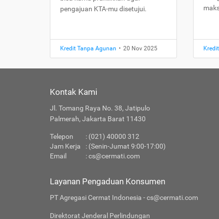
maks
pengajuan KTA-mu disetujui.
Kredit Tanpa Agunan
•
20 Nov 2025
Kredi
Kontak Kami
Jl. Tomang Raya No. 38, Jatipulo
Palmerah, Jakarta Barat 11430
Telepon
: (021) 40000 312
Jam Kerja
: (Senin-Jumat 9:00-17:00)
Email
:
cs@cermati.com
Layanan Pengaduan Konsumen
PT Agregasi Cermat Indonesia - cs@cermati.com
Direktorat Jenderal Perlindungan