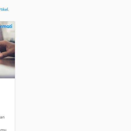
tikel
.
kan
kamu