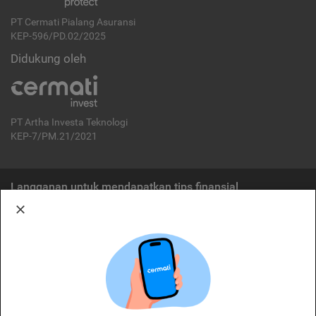
PT Cermati Pialang Asuransi
KEP-596/PD.02/2025
Didukung oleh
PT Artha Investa Teknologi
KEP-7/PM.21/2021
Langganan untuk mendapatkan tips finansial
Berlangganan
Disclaimer:
Cermati merupakan penyelenggara agregasi jasa keuangan yang terdaftar di
OJK. Oleh karena itu, produk dan/atau layanan jasa keuangan yang
ditawarkan bukan merupakan produk dan/atau layanan jasa keuangan yang
diterbitkan oleh Cermati dan Cermati tidak bertanggung jawab atas tuntutan