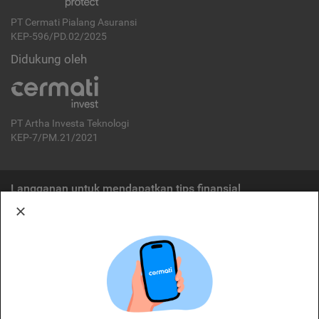
PT Cermati Pialang Asuransi
KEP-596/PD.02/2025
Didukung oleh
PT Artha Investa Teknologi
KEP-7/PM.21/2021
Langganan untuk mendapatkan tips finansial
Berlangganan
Disclaimer:
Cermati merupakan penyelenggara agregasi jasa keuangan yang terdaftar di
OJK. Oleh karena itu, produk dan/atau layanan jasa keuangan yang
ditawarkan bukan merupakan produk dan/atau layanan jasa keuangan yang
diterbitkan oleh Cermati dan Cermati tidak bertanggung jawab atas tuntutan