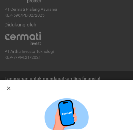
PT Cermati Pialang Asuransi
KEP-596/PD.02/2025
Didukung oleh
PT Artha Investa Teknologi
KEP-7/PM.21/2021
Langganan untuk mendapatkan tips finansial
Berlangganan
Disclaimer:
Cermati merupakan penyelenggara agregasi jasa keuangan yang terdaftar di
OJK. Oleh karena itu, produk dan/atau layanan jasa keuangan yang
ditawarkan bukan merupakan produk dan/atau layanan jasa keuangan yang
diterbitkan oleh Cermati dan Cermati tidak bertanggung jawab atas tuntutan