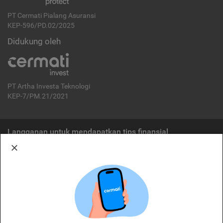
PT Cermati Pialang Asuransi
KEP-596/PD.02/2025
Didukung oleh
PT Artha Investa Teknologi
KEP-7/PM.21/2021
Langganan untuk mendapatkan tips finansial
Berlangganan
Disclaimer:
Cermati merupakan penyelenggara agregasi jasa keuangan yang terdaftar di
OJK. Oleh karena itu, produk dan/atau layanan jasa keuangan yang
ditawarkan bukan merupakan produk dan/atau layanan jasa keuangan yang
diterbitkan oleh Cermati dan Cermati tidak bertanggung jawab atas tuntutan