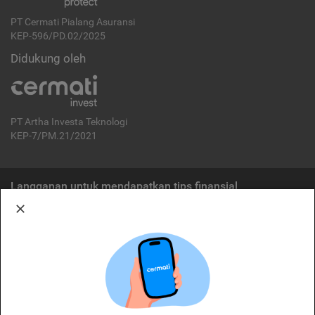
PT Cermati Pialang Asuransi
KEP-596/PD.02/2025
Didukung oleh
PT Artha Investa Teknologi
KEP-7/PM.21/2021
Langganan untuk mendapatkan tips finansial
Berlangganan
Disclaimer:
Cermati merupakan penyelenggara agregasi jasa keuangan yang terdaftar di
OJK. Oleh karena itu, produk dan/atau layanan jasa keuangan yang
ditawarkan bukan merupakan produk dan/atau layanan jasa keuangan yang
diterbitkan oleh Cermati dan Cermati tidak bertanggung jawab atas tuntutan