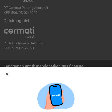
PT Cermati Pialang Asuransi
KEP-596/PD.02/2025
Didukung oleh
PT Artha Investa Teknologi
KEP-7/PM.21/2021
Langganan untuk mendapatkan tips finansial
Berlangganan
Disclaimer:
Cermati merupakan penyelenggara agregasi jasa keuangan yang terdaftar di
OJK. Oleh karena itu, produk dan/atau layanan jasa keuangan yang
ditawarkan bukan merupakan produk dan/atau layanan jasa keuangan yang
diterbitkan oleh Cermati dan Cermati tidak bertanggung jawab atas tuntutan