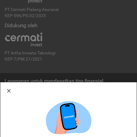
PT Cermati Pialang Asuransi
KEP-596/PD.02/2025
Didukung oleh
PT Artha Investa Teknologi
KEP-7/PM.21/2021
Langganan untuk mendapatkan tips finansial
Berlangganan
Disclaimer:
Cermati merupakan penyelenggara agregasi jasa keuangan yang terdaftar di
OJK. Oleh karena itu, produk dan/atau layanan jasa keuangan yang
ditawarkan bukan merupakan produk dan/atau layanan jasa keuangan yang
diterbitkan oleh Cermati dan Cermati tidak bertanggung jawab atas tuntutan