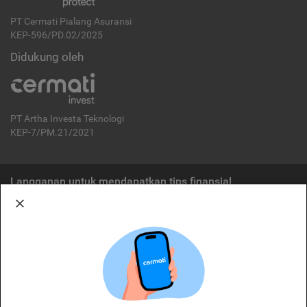
PT Cermati Pialang Asuransi
KEP-596/PD.02/2025
Didukung oleh
PT Artha Investa Teknologi
KEP-7/PM.21/2021
Langganan untuk mendapatkan tips finansial
Berlangganan
Disclaimer:
Cermati merupakan penyelenggara agregasi jasa keuangan yang terdaftar di
OJK. Oleh karena itu, produk dan/atau layanan jasa keuangan yang
ditawarkan bukan merupakan produk dan/atau layanan jasa keuangan yang
diterbitkan oleh Cermati dan Cermati tidak bertanggung jawab atas tuntutan