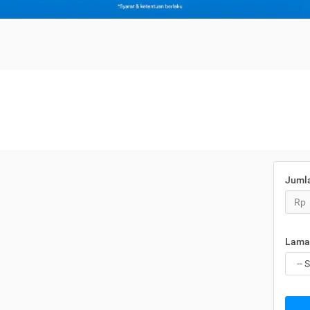
Juml
Rp
Lama