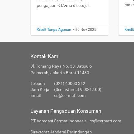
maks
pengajuan KTA-mu disetujui.
Kredit Tanpa Agunan
•
20 Nov 2025
Kredi
Kontak Kami
Jl. Tomang Raya No. 38, Jatipulo
Palmerah, Jakarta Barat 11430
Telepon
: (021) 40000 312
Jam Kerja
: (Senin-Jumat 9:00-17:00)
Email
:
cs@cermati.com
Layanan Pengaduan Konsumen
PT Agregasi Cermat Indonesia - cs@cermati.com
Direktorat Jenderal Perlindungan