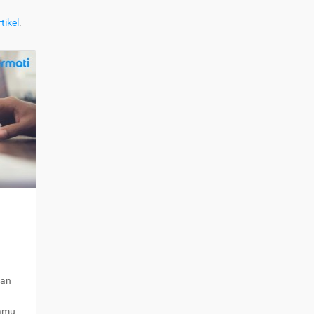
tikel
.
kan
kamu