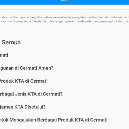
 Produk dan/atau layanan yang ditampilkan merupakan data yang dikumpulkan Cermati untuk memban
an produk yang sesuai. Segala risiko dan tanggung jawab berada pada masing-masing LJK atau mitra 
) Semua
mati
Agunan di Cermati Aman?
Produk KTA di Cermati
rbagai Jenis KTA di Cermati?
jaman KTA Disetujui?
ntuk Mengajukan Berbagai Produk KTA di Cermati