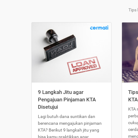
Tips
9 Langkah Jitu agar
Tip
Pengajuan Pinjaman KTA
KTA
Disetujui
KTA 
perb
Lagi butuh dana suntikan dan
cukup
berencana mengajukan pinjaman
cerd
KTA? Berikut 9 langkah jitu yang
meng
bisa kamu praktikkan agar