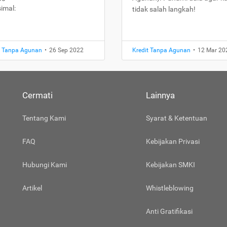
imal:
tidak salah langkah!
t Tanpa Agunan
•
26 Sep 2022
Kredit Tanpa Agunan
•
12 Mar 20
Cermati
Lainnya
Tentang Kami
Syarat & Ketentuan
FAQ
Kebijakan Privasi
Hubungi Kami
Kebijakan SMKI
Artikel
Whistleblowing
Anti Gratifikasi