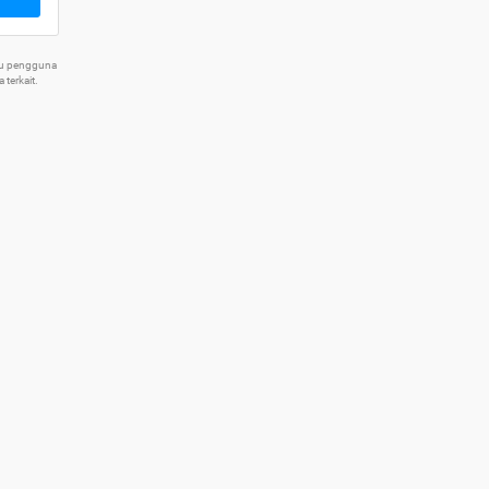
tu pengguna
terkait.