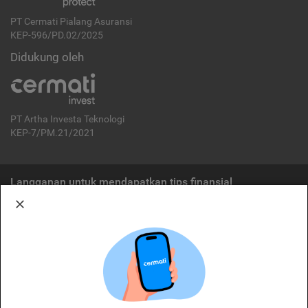
PT Cermati Pialang Asuransi
KEP-596/PD.02/2025
Didukung oleh
PT Artha Investa Teknologi
KEP-7/PM.21/2021
Langganan untuk mendapatkan tips finansial
Berlangganan
Disclaimer:
Cermati merupakan penyelenggara agregasi jasa keuangan yang terdaftar di
OJK. Oleh karena itu, produk dan/atau layanan jasa keuangan yang
ditawarkan bukan merupakan produk dan/atau layanan jasa keuangan yang
diterbitkan oleh Cermati dan Cermati tidak bertanggung jawab atas tuntutan