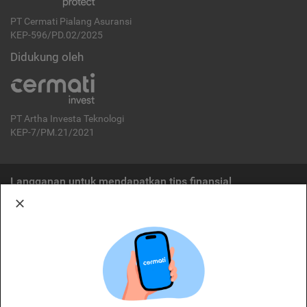
PT Cermati Pialang Asuransi
KEP-596/PD.02/2025
Didukung oleh
PT Artha Investa Teknologi
KEP-7/PM.21/2021
Langganan untuk mendapatkan tips finansial
Berlangganan
Disclaimer:
Cermati merupakan penyelenggara agregasi jasa keuangan yang terdaftar di
OJK. Oleh karena itu, produk dan/atau layanan jasa keuangan yang
ditawarkan bukan merupakan produk dan/atau layanan jasa keuangan yang
diterbitkan oleh Cermati dan Cermati tidak bertanggung jawab atas tuntutan