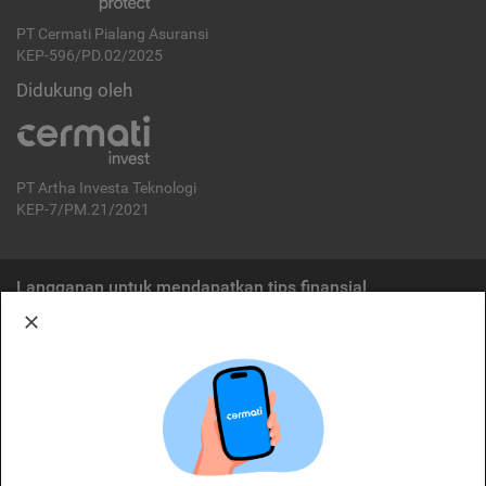
PT Cermati Pialang Asuransi
KEP-596/PD.02/2025
Didukung oleh
PT Artha Investa Teknologi
KEP-7/PM.21/2021
Langganan untuk mendapatkan tips finansial
Berlangganan
Disclaimer:
Cermati merupakan penyelenggara agregasi jasa keuangan yang terdaftar di
OJK. Oleh karena itu, produk dan/atau layanan jasa keuangan yang
ditawarkan bukan merupakan produk dan/atau layanan jasa keuangan yang
diterbitkan oleh Cermati dan Cermati tidak bertanggung jawab atas tuntutan