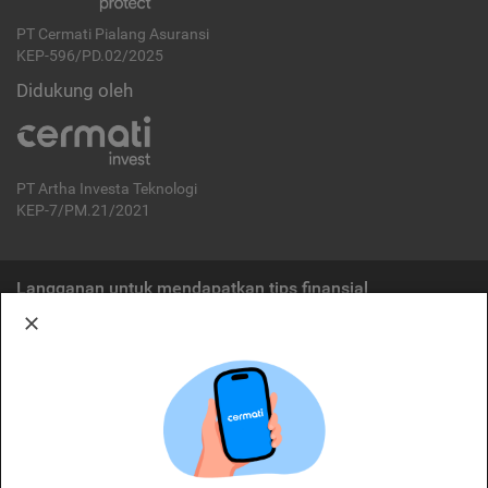
PT Cermati Pialang Asuransi
KEP-596/PD.02/2025
Didukung oleh
PT Artha Investa Teknologi
KEP-7/PM.21/2021
Langganan untuk mendapatkan tips finansial
Berlangganan
Disclaimer:
Cermati merupakan penyelenggara agregasi jasa keuangan yang terdaftar di
OJK. Oleh karena itu, produk dan/atau layanan jasa keuangan yang
ditawarkan bukan merupakan produk dan/atau layanan jasa keuangan yang
diterbitkan oleh Cermati dan Cermati tidak bertanggung jawab atas tuntutan