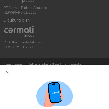
PT Cermati Pialang Asuransi
KEP-596/PD.02/2025
Didukung oleh
PT Artha Investa Teknologi
KEP-7/PM.21/2021
Langganan untuk mendapatkan tips finansial
Berlangganan
Disclaimer:
Cermati merupakan penyelenggara agregasi jasa keuangan yang terdaftar di
OJK. Oleh karena itu, produk dan/atau layanan jasa keuangan yang
ditawarkan bukan merupakan produk dan/atau layanan jasa keuangan yang
diterbitkan oleh Cermati dan Cermati tidak bertanggung jawab atas tuntutan