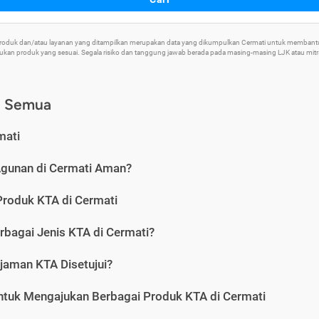
 Produk dan/atau layanan yang ditampilkan merupakan data yang dikumpulkan Cermati untuk memban
an produk yang sesuai. Segala risiko dan tanggung jawab berada pada masing-masing LJK atau mitra 
) Semua
mati
Agunan di Cermati Aman?
Produk KTA di Cermati
rbagai Jenis KTA di Cermati?
jaman KTA Disetujui?
ntuk Mengajukan Berbagai Produk KTA di Cermati