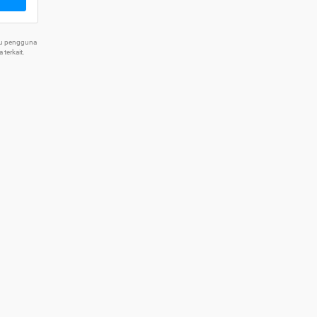
tu pengguna
terkait.