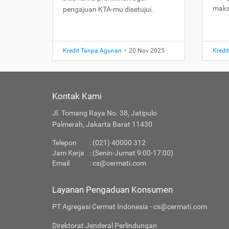
maks
pengajuan KTA-mu disetujui.
Kredit Tanpa Agunan
•
20 Nov 2025
Kredi
Kontak Kami
Jl. Tomang Raya No. 38, Jatipulo
Palmerah, Jakarta Barat 11430
Telepon
: (021) 40000 312
Jam Kerja
: (Senin-Jumat 9:00-17:00)
Email
:
cs@cermati.com
Layanan Pengaduan Konsumen
PT Agregasi Cermat Indonesia - cs@cermati.com
Direktorat Jenderal Perlindungan