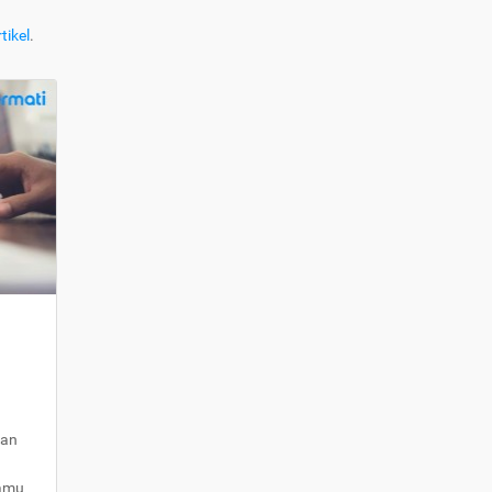
tikel
.
kan
kamu