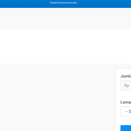
Juml
Rp
Lama