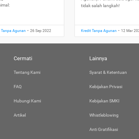
imal:
tidak salah langkah!
t Tanpa Agunan
•
26 Sep 2022
Kredit Tanpa Agunan
•
12 Mar 20
Cermati
Lainnya
Tentang Kami
Syarat & Ketentuan
FAQ
Kebijakan Privasi
Hubungi Kami
Kebijakan SMKI
Artikel
Whistleblowing
Anti Gratifikasi