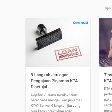
Tips
9 Langkah Jitu agar
Tip
Pengajuan Pinjaman KTA
KTA
Disetujui
KTA 
perb
Lagi butuh dana suntikan dan
cukup
berencana mengajukan pinjaman
cerd
KTA? Berikut 9 langkah jitu yang
meng
bisa kamu praktikkan agar