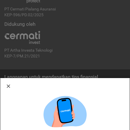
PT Cermati Pialang Asuransi
KEP-596/PD.02/2025
Didukung oleh
PT Artha Investa Teknologi
KEP-7/PM.21/2021
Langganan untuk mendapatkan tips finansial
Berlangganan
Disclaimer:
Cermati merupakan penyelenggara agregasi jasa keuangan yang terdaftar di
OJK. Oleh karena itu, produk dan/atau layanan jasa keuangan yang
ditawarkan bukan merupakan produk dan/atau layanan jasa keuangan yang
diterbitkan oleh Cermati dan Cermati tidak bertanggung jawab atas tuntutan