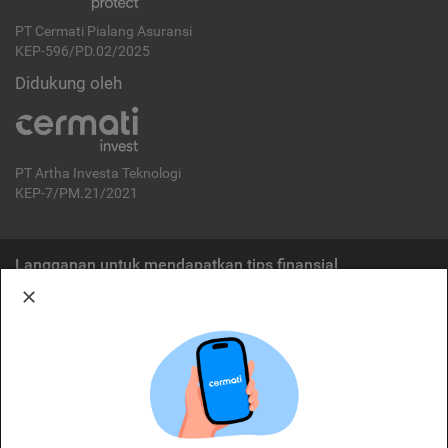
PT Cermati Pialang Asuransi
KEP-596/PD.02/2025
Didukung oleh
PT Artha Investa Teknologi
KEP-7/PM.21/2021
Langganan untuk mendapatkan tips finansial
Berlangganan
Disclaimer:
Cermati merupakan penyelenggara agregasi jasa keuangan yang terdaftar di
OJK. Oleh karena itu, produk dan/atau layanan jasa keuangan yang
ditawarkan bukan merupakan produk dan/atau layanan jasa keuangan yang
diterbitkan oleh Cermati dan Cermati tidak bertanggung jawab atas tuntutan