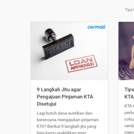
Tips
9 Langkah Jitu agar
Tip
Pengajuan Pinjaman KTA
KTA
Disetujui
KTA 
perb
Lagi butuh dana suntikan dan
cukup
berencana mengajukan pinjaman
cerd
KTA? Berikut 9 langkah jitu yang
meng
bisa kamu praktikkan agar