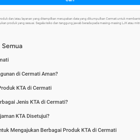
 Produk dan/atau layanan yang ditampilkan merupakan data yang dikumpulkan Cermati untuk memban
an produk yang sesuai. Segala risiko dan tanggung jawab berada pada masing-masing LJK atau mitra 
) Semua
mati
Agunan di Cermati Aman?
Produk KTA di Cermati
rbagai Jenis KTA di Cermati?
jaman KTA Disetujui?
ntuk Mengajukan Berbagai Produk KTA di Cermati