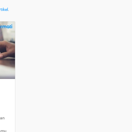
tikel
.
kan
kamu