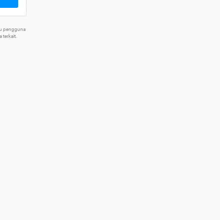
tu pengguna
terkait.