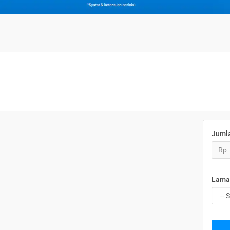
Juml
Rp
Lama