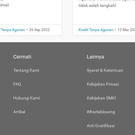
imal:
tidak salah langkah!
t Tanpa Agunan
•
26 Sep 2022
Kredit Tanpa Agunan
•
12 Mar 20
Cermati
Lainnya
Tentang Kami
Syarat & Ketentuan
FAQ
Kebijakan Privasi
Hubungi Kami
Kebijakan SMKI
Artikel
Whistleblowing
Anti Gratifikasi