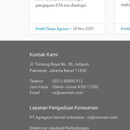
maks
pengajuan KTA-mu disetujui.
Kredit Tanpa Agunan
•
20 Nov 2025
Kredi
Kontak Kami
Jl. Tomang Raya No. 38, Jatipulo
Palmerah, Jakarta Barat 11430
Telepon
: (021) 40000 312
Jam Kerja
: (Senin-Jumat 9:00-17:00)
Email
:
cs@cermati.com
Layanan Pengaduan Konsumen
PT Agregasi Cermat Indonesia - cs@cermati.com
Direktorat Jenderal Perlindungan