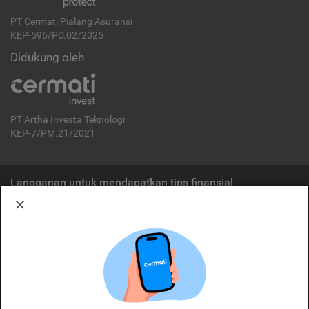
PT Cermati Pialang Asuransi
KEP-596/PD.02/2025
Didukung oleh
PT Artha Investa Teknologi
KEP-7/PM.21/2021
Langganan untuk mendapatkan tips finansial
Berlangganan
Disclaimer:
Cermati merupakan penyelenggara agregasi jasa keuangan yang terdaftar di
OJK. Oleh karena itu, produk dan/atau layanan jasa keuangan yang
ditawarkan bukan merupakan produk dan/atau layanan jasa keuangan yang
diterbitkan oleh Cermati dan Cermati tidak bertanggung jawab atas tuntutan