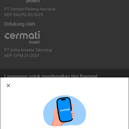
PT Cermati Pialang Asuransi
KEP-596/PD.02/2025
Didukung oleh
PT Artha Investa Teknologi
KEP-7/PM.21/2021
Langganan untuk mendapatkan tips finansial
Berlangganan
Disclaimer:
Cermati merupakan penyelenggara agregasi jasa keuangan yang terdaftar di
OJK. Oleh karena itu, produk dan/atau layanan jasa keuangan yang
ditawarkan bukan merupakan produk dan/atau layanan jasa keuangan yang
diterbitkan oleh Cermati dan Cermati tidak bertanggung jawab atas tuntutan