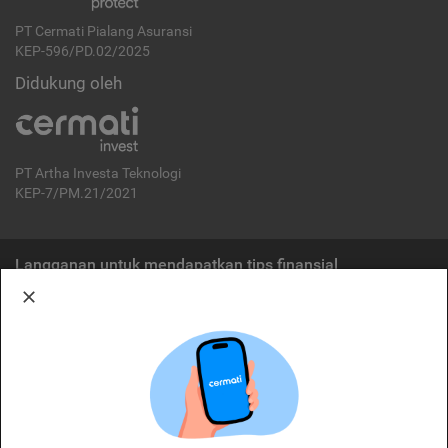
PT Cermati Pialang Asuransi
KEP-596/PD.02/2025
Didukung oleh
PT Artha Investa Teknologi
KEP-7/PM.21/2021
Langganan untuk mendapatkan tips finansial
Berlangganan
Disclaimer:
Cermati merupakan penyelenggara agregasi jasa keuangan yang terdaftar di
OJK. Oleh karena itu, produk dan/atau layanan jasa keuangan yang
ditawarkan bukan merupakan produk dan/atau layanan jasa keuangan yang
diterbitkan oleh Cermati dan Cermati tidak bertanggung jawab atas tuntutan