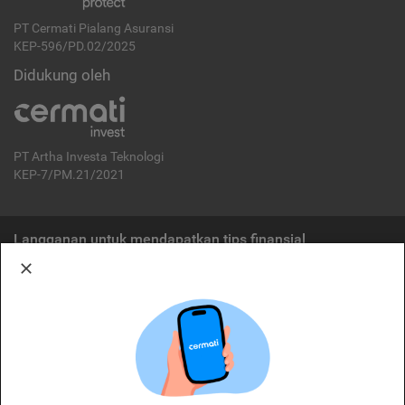
PT Cermati Pialang Asuransi
KEP-596/PD.02/2025
Didukung oleh
PT Artha Investa Teknologi
KEP-7/PM.21/2021
Langganan untuk mendapatkan tips finansial
Berlangganan
Disclaimer:
Cermati merupakan penyelenggara agregasi jasa keuangan yang terdaftar di
OJK. Oleh karena itu, produk dan/atau layanan jasa keuangan yang
ditawarkan bukan merupakan produk dan/atau layanan jasa keuangan yang
diterbitkan oleh Cermati dan Cermati tidak bertanggung jawab atas tuntutan