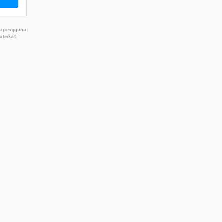
tu pengguna
terkait.