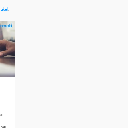
tikel
.
kan
kamu