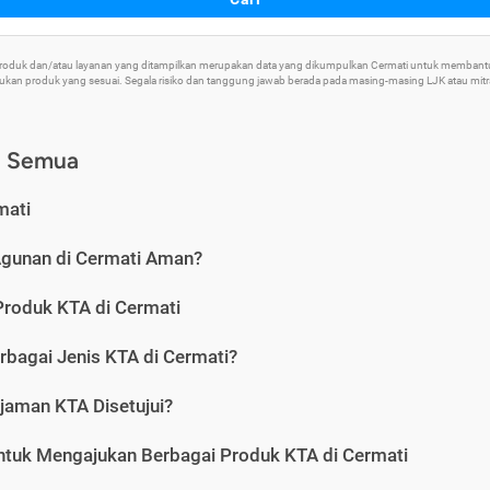
 Produk dan/atau layanan yang ditampilkan merupakan data yang dikumpulkan Cermati untuk memban
an produk yang sesuai. Segala risiko dan tanggung jawab berada pada masing-masing LJK atau mitra 
) Semua
mati
Agunan di Cermati Aman?
Produk KTA di Cermati
rbagai Jenis KTA di Cermati?
jaman KTA Disetujui?
ntuk Mengajukan Berbagai Produk KTA di Cermati