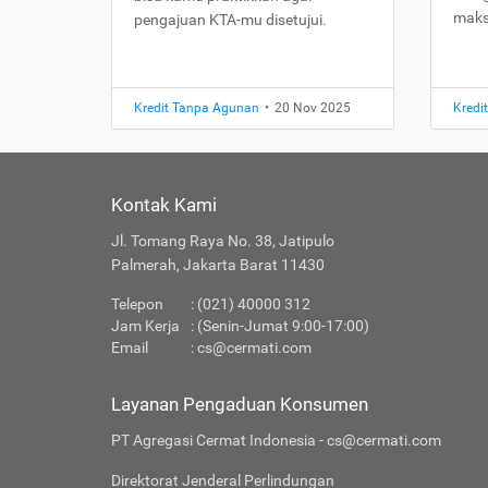
maks
pengajuan KTA-mu disetujui.
Kredit Tanpa Agunan
•
20 Nov 2025
Kredi
Kontak Kami
Jl. Tomang Raya No. 38, Jatipulo
Palmerah, Jakarta Barat 11430
Telepon
: (021) 40000 312
Jam Kerja
: (Senin-Jumat 9:00-17:00)
Email
:
cs@cermati.com
Layanan Pengaduan Konsumen
PT Agregasi Cermat Indonesia - cs@cermati.com
Direktorat Jenderal Perlindungan