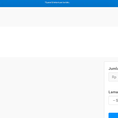
Juml
Rp
Lama