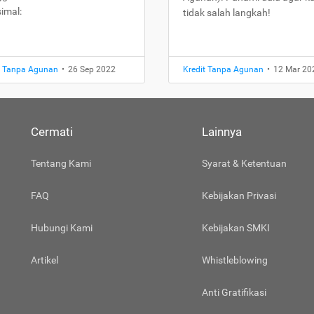
imal:
tidak salah langkah!
t Tanpa Agunan
•
26 Sep 2022
Kredit Tanpa Agunan
•
12 Mar 20
Cermati
Lainnya
Tentang Kami
Syarat & Ketentuan
FAQ
Kebijakan Privasi
Hubungi Kami
Kebijakan SMKI
Artikel
Whistleblowing
Anti Gratifikasi