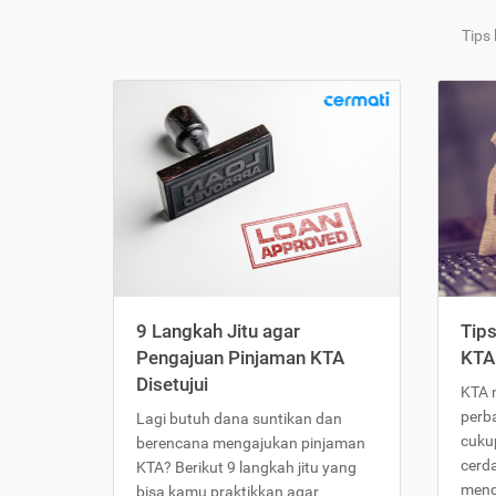
Tips
9 Langkah Jitu agar
Tip
Pengajuan Pinjaman KTA
KTA
Disetujui
KTA 
perb
Lagi butuh dana suntikan dan
cukup
berencana mengajukan pinjaman
cerd
KTA? Berikut 9 langkah jitu yang
meng
bisa kamu praktikkan agar