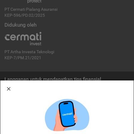
PT Cermati Pialang Asuransi
KEP-596/PD.02/2025
Didukung oleh
PT Artha Investa Teknologi
KEP-7/PM.21/2021
Langganan untuk mendapatkan tips finansial
Berlangganan
Disclaimer:
Cermati merupakan penyelenggara agregasi jasa keuangan yang terdaftar di
OJK. Oleh karena itu, produk dan/atau layanan jasa keuangan yang
ditawarkan bukan merupakan produk dan/atau layanan jasa keuangan yang
diterbitkan oleh Cermati dan Cermati tidak bertanggung jawab atas tuntutan