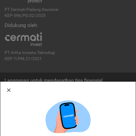
PT Cermati Pialang Asuransi
KEP-596/PD.02/2025
Didukung oleh
PT Artha Investa Teknologi
KEP-7/PM.21/2021
Langganan untuk mendapatkan tips finansial
Berlangganan
Disclaimer:
Cermati merupakan penyelenggara agregasi jasa keuangan yang terdaftar di
OJK. Oleh karena itu, produk dan/atau layanan jasa keuangan yang
ditawarkan bukan merupakan produk dan/atau layanan jasa keuangan yang
diterbitkan oleh Cermati dan Cermati tidak bertanggung jawab atas tuntutan