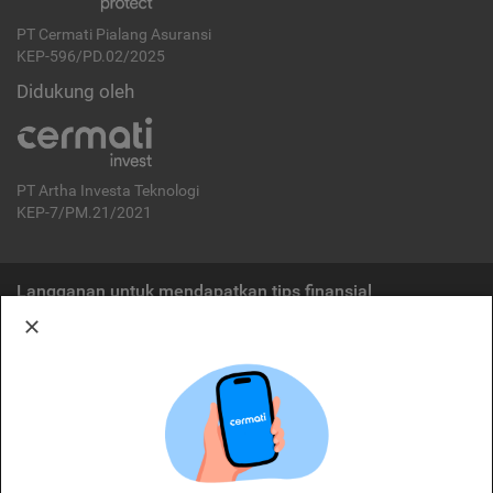
PT Cermati Pialang Asuransi
KEP-596/PD.02/2025
Didukung oleh
PT Artha Investa Teknologi
KEP-7/PM.21/2021
Langganan untuk mendapatkan tips finansial
Berlangganan
Disclaimer:
Cermati merupakan penyelenggara agregasi jasa keuangan yang terdaftar di
OJK. Oleh karena itu, produk dan/atau layanan jasa keuangan yang
ditawarkan bukan merupakan produk dan/atau layanan jasa keuangan yang
diterbitkan oleh Cermati dan Cermati tidak bertanggung jawab atas tuntutan