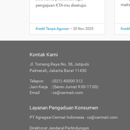
maks
pengajuan KTA-mu disetujui.
Kredit Tanpa Agunan
•
20 Nov 2025
Kredi
Kontak Kami
Jl. Tomang Raya No. 38, Jatipulo
Palmerah, Jakarta Barat 11430
Telepon
: (021) 40000 312
Jam Kerja
: (Senin-Jumat 9:00-17:00)
Email
:
cs@cermati.com
Layanan Pengaduan Konsumen
PT Agregasi Cermat Indonesia - cs@cermati.com
Direktorat Jenderal Perlindungan