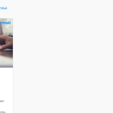
tikel
.
kan
kamu