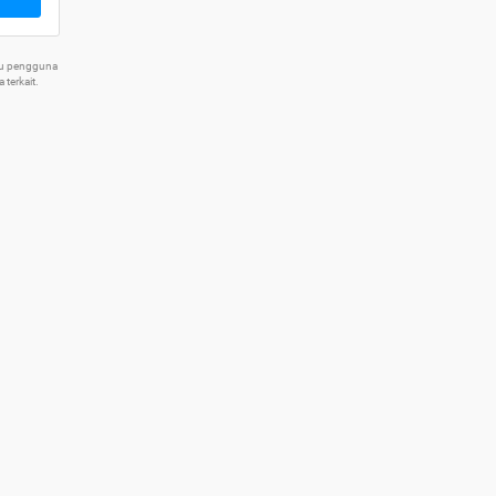
tu pengguna
terkait.