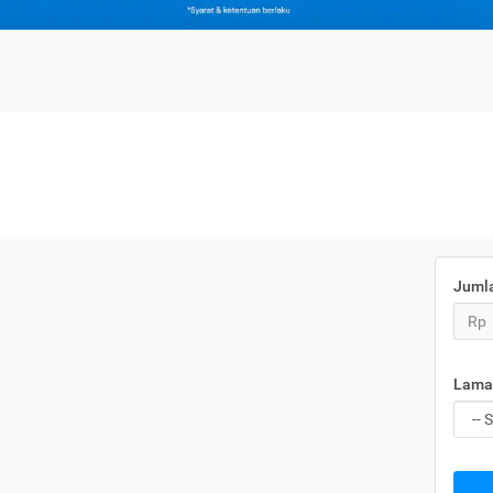
Juml
Rp
Lama