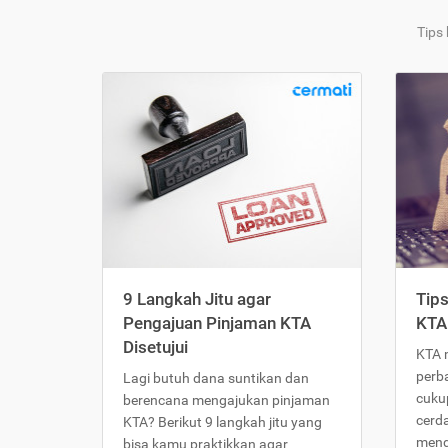
Tips
9 Langkah Jitu agar
Tip
Pengajuan Pinjaman KTA
KTA
Disetujui
KTA 
perb
Lagi butuh dana suntikan dan
cukup
berencana mengajukan pinjaman
cerd
KTA? Berikut 9 langkah jitu yang
meng
bisa kamu praktikkan agar