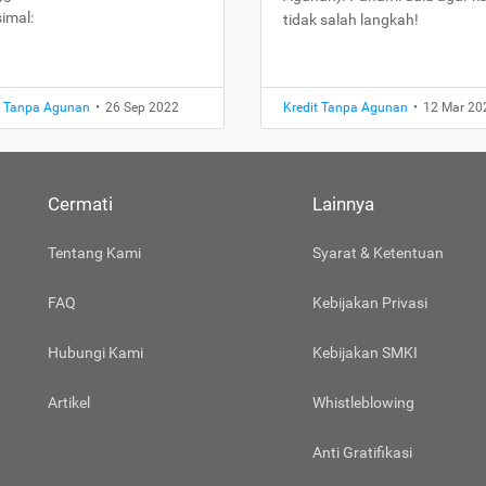
imal:
tidak salah langkah!
t Tanpa Agunan
•
26 Sep 2022
Kredit Tanpa Agunan
•
12 Mar 20
Cermati
Lainnya
Tentang Kami
Syarat & Ketentuan
FAQ
Kebijakan Privasi
Hubungi Kami
Kebijakan SMKI
Artikel
Whistleblowing
Anti Gratifikasi