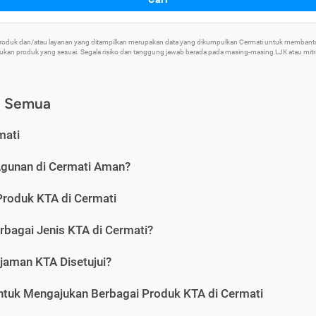
 Produk dan/atau layanan yang ditampilkan merupakan data yang dikumpulkan Cermati untuk memban
an produk yang sesuai. Segala risiko dan tanggung jawab berada pada masing-masing LJK atau mitra 
) Semua
mati
Agunan di Cermati Aman?
Produk KTA di Cermati
rbagai Jenis KTA di Cermati?
jaman KTA Disetujui?
ntuk Mengajukan Berbagai Produk KTA di Cermati