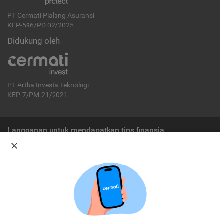
PT Cermati Pialang Asuransi
KEP-596/PD.02/2025
Didukung oleh
PT Artha Investa Teknologi
KEP-7/PM.21/2021
Langganan untuk mendapatkan tips finansial
Berlangganan
Disclaimer:
Cermati merupakan penyelenggara agregasi jasa keuangan yang terdaftar di
OJK. Oleh karena itu, produk dan/atau layanan jasa keuangan yang
ditawarkan bukan merupakan produk dan/atau layanan jasa keuangan yang
diterbitkan oleh Cermati dan Cermati tidak bertanggung jawab atas tuntutan